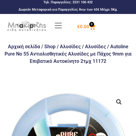
Τηλ. Παραγγελίες:
2531 100 432
Δωρεάν Μεταφορικά για Παραγγελίες Άνω των 65€ Μέχρι 5Kg.
0
€
0.00
Αρχική σελίδα
/
Shop
/
Αλυσίδες
/
Αλυσίδες
/ Autoline
Pure No 55 Αντιολισθητικές Αλυσίδες με Πάχος 9mm για
Επιβατικό Αυτοκίνητο 2τμχ 11172