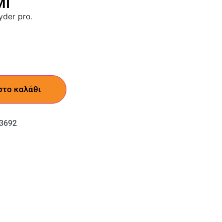
ΜΙ
yder pro.
στο καλάθι
3692