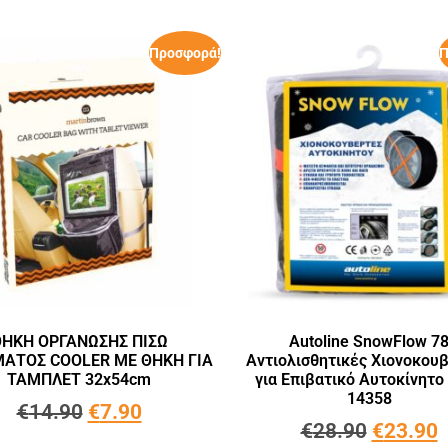
Προσφορά!
Π
ΗΚΗ ΟΡΓΑΝΩΣΗΣ ΠΙΣΩ
Autoline SnowFlow 7
ΜΑΤΟΣ COOLER ΜΕ ΘΗΚΗ ΓΙΑ
Αντιολισθητικές Χιονοκου
ΤΑΜΠΛΕΤ 32x54cm
για Επιβατικό Αυτοκίνητο
14358
€
14.90
€
7.90
€
28.90
€
23.90