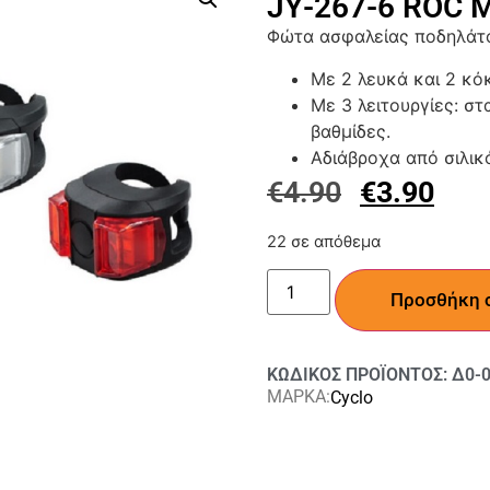
JΥ-267-6 ROC 
Φώτα ασφαλείας ποδηλάτ
Με 2 λευκά και 2 κόκ
Με 3 λειτουργίες: σ
βαθμίδες.
Αδιάβροχα από σιλικ
€
4.90
€
3.90
22 σε απόθεμα
Προσθήκη 
ΚΩΔΙΚΟΣ ΠΡΟΪΟΝΤΟΣ: Δ0-0
ΜΑΡΚΑ:
Cyclo