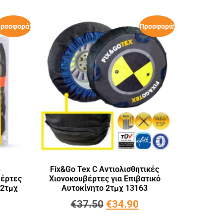
ροσφορά!
Προσφορά!
8
Fix&Go Tex C Αντιολισθητικές
βέρτες
Χιονοκουβέρτες για Επιβατικό
 2τμχ
Αυτοκίνητο 2τμχ 13163
€
37.50
€
34.90