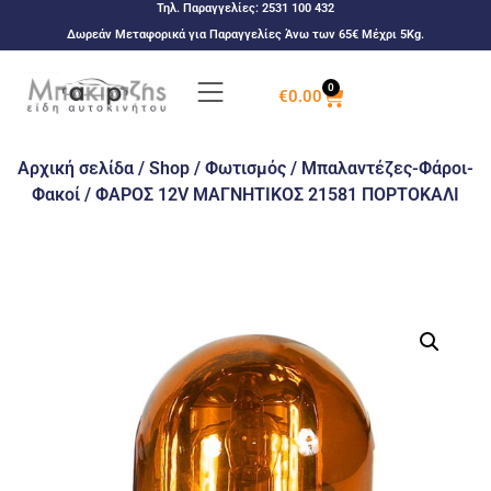
Τηλ. Παραγγελίες:
2531 100 432
Δωρεάν Μεταφορικά για Παραγγελίες Άνω των 65€ Μέχρι 5Kg.
0
€
0.00
Αρχική σελίδα
/
Shop
/
Φωτισμός
/
Μπαλαντέζες-Φάροι-
Φακοί
/ ΦΑΡΟΣ 12V ΜΑΓΝΗΤΙΚΟΣ 21581 ΠΟΡΤΟΚΑΛΙ