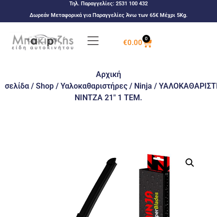
Τηλ. Παραγγελίες:
2531 100 432
Δωρεάν Μεταφορικά για Παραγγελίες Άνω των 65€ Μέχρι 5Kg.
0
€
0.00
Αρχική
σελίδα
/
Shop
/
Υαλοκαθαριστήρες
/
Ninja
/ ΥΑΛΟΚΑΘΑΡΙΣΤ
ΝΙΝΤΖΑ 21″ 1 ΤΕΜ.