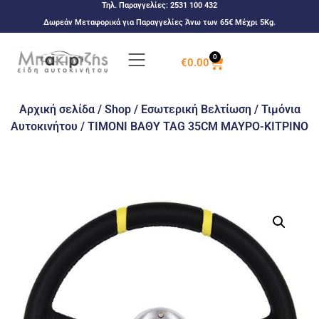
Τηλ. Παραγγελίες:
2531 100 432
Δωρεάν Μεταφορικά για Παραγγελίες Άνω των 65€ Μέχρι 5Kg.
0
€
0.00
Αρχική σελίδα
/
Shop
/
Εσωτερική Βελτίωση
/
Τιμόνια
Αυτοκινήτου
/ ΤΙΜΟΝΙ ΒΑΘΥ TAG 35CM ΜΑΥΡΟ-ΚΙΤΡΙΝΟ