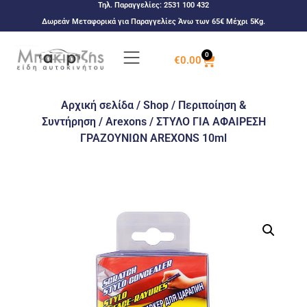
Τηλ. Παραγγελίες:
2531 100 432
Δωρεάν Μεταφορικά για Παραγγελίες Άνω των 65€ Μέχρι 5Kg.
0
€
0.00
Αρχική σελίδα
/
Shop
/
Περιποίηση &
Συντήρηση
/
Arexons
/ ΣΤΥΛΟ ΓΙΑ ΑΦΑΙΡΕΣΗ
ΓΡΑΖΟΥΝΙΩΝ AREXONS 10ml