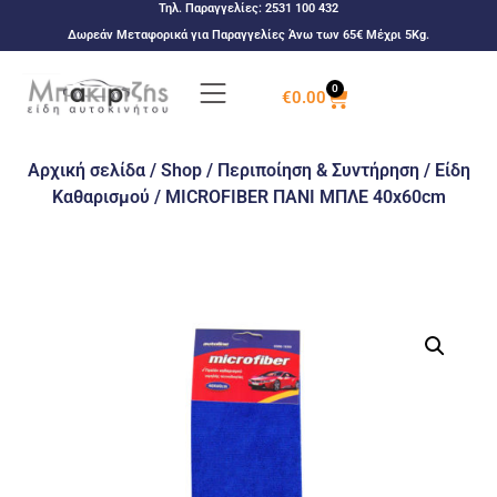
Τηλ. Παραγγελίες:
2531 100 432
Δωρεάν Μεταφορικά για Παραγγελίες Άνω των 65€ Μέχρι 5Kg.
0
€
0.00
Αρχική σελίδα
/
Shop
/
Περιποίηση & Συντήρηση
/
Είδη
Καθαρισμού
/ ΜΙCRΟFIBER ΠΑΝΙ ΜΠΛΕ 40x60cm