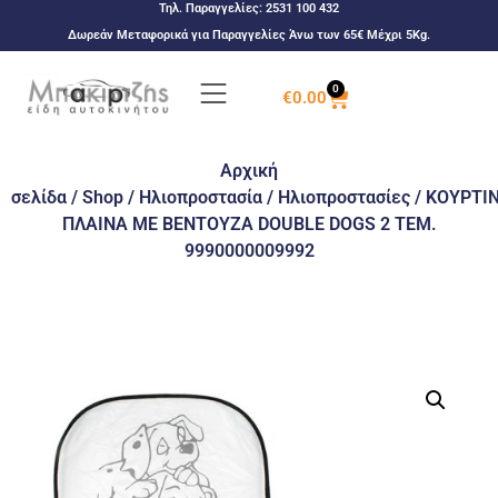
Τηλ. Παραγγελίες:
2531 100 432
Δωρεάν Μεταφορικά για Παραγγελίες Άνω των 65€ Μέχρι 5Kg.
0
€
0.00
Αρχική
σελίδα
/
Shop
/
Ηλιοπροστασία
/
Ηλιοπροστασίες
/ ΚΟΥΡΤΙ
ΠΛΑΙΝΑ ΜΕ ΒΕΝΤΟΥΖΑ DOUBLE DOGS 2 ΤΕΜ.
9990000009992