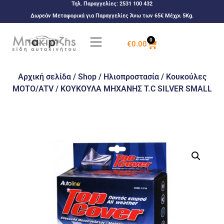
Τηλ. Παραγγελίες:
2531 100 432
Δωρεάν Μεταφορικά για Παραγγελίες Άνω των 65€ Μέχρι 5Kg.
0
€
0.00
Αρχική σελίδα
/
Shop
/
Ηλιοπροστασία
/
Κουκούλες
MOTO/ATV
/ ΚΟΥΚΟΥΛΑ ΜΗΧΑΝΗΣ T.C SILVER SMALL