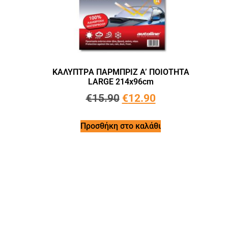
ΚΑΛΥΠΤΡA ΠΑΡΜΠΡΙΖ A’ ΠΟΙΟΤΗΤΑ
LARGE 214x96cm
€
15.90
€
12.90
Προσθήκη στο καλάθι
Το e-shop: bakirtzis-auto.gr εξειδικεύεται στην