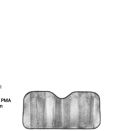
 PMA
m