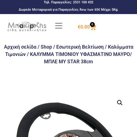
Τηλ. Παραγγελίες:
2531 100 432
Δωρεάν Μεταφορικά για Παραγγελίες Άνω των 65€ Μέχρι 5Kg.
0
€
0.00
Αρχική σελίδα
/
Shop
/
Εσωτερική Βελτίωση
/
Καλύμματα
Τιμονιών
/ ΚΑΛΥΜΜΑ ΤΙΜΟΝΙΟΥ ΥΦΑΣΜΑΤΙΝΟ ΜΑΥΡΟ/
ΜΠΛΕ MY STAR 38cm