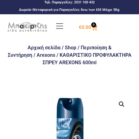
Τηλ. Παραγγελίες:
2531 100 432
Δωρεάν Μεταφορικά για Παραγγελίες Άνω των 65€ Μέχρι 5Kg.
0
€
0.00
Αρχική σελίδα
/
Shop
/
Περιποίηση &
Συντήρηση
/
Arexons
/ ΚΑΘΑΡΙΣΤΙΚΟ ΠΡΟΦΥΛΑΚΤΗΡΑ
ΣΠΡΕΥ AREXONS 600ml