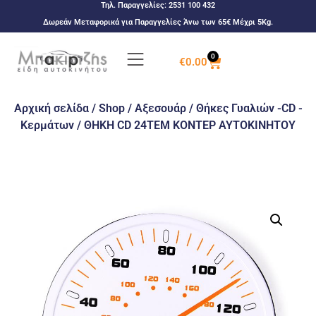
Τηλ. Παραγγελίες:
2531 100 432
Δωρεάν Μεταφορικά για Παραγγελίες Άνω των 65€ Μέχρι 5Kg.
0
€
0.00
Αρχική σελίδα
/
Shop
/
Αξεσουάρ
/
Θήκες Γυαλιών -CD -
Κερμάτων
/ ΘΗΚΗ CD 24ΤΕΜ ΚΟΝΤΕΡ ΑΥΤΟΚΙΝΗΤΟΥ