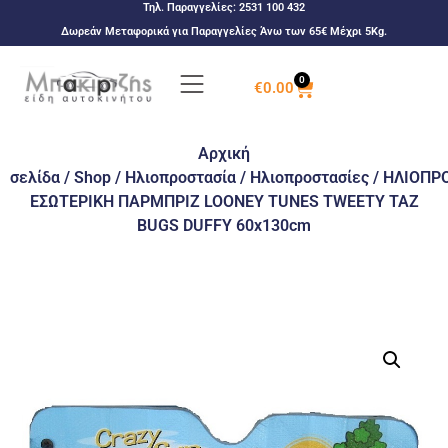
Τηλ. Παραγγελίες:
2531 100 432
Δωρεάν Μεταφορικά για Παραγγελίες Άνω των 65€ Μέχρι 5Kg.
0
€
0.00
Αρχική
σελίδα
/
Shop
/
Ηλιοπροστασία
/
Ηλιοπροστασίες
/ ΗΛΙΟΠΡ
ΕΣΩΤΕΡΙΚΗ ΠΑΡΜΠΡΙΖ LOONEY TUNES TWEETY TAZ
BUGS DUFFY 60x130cm