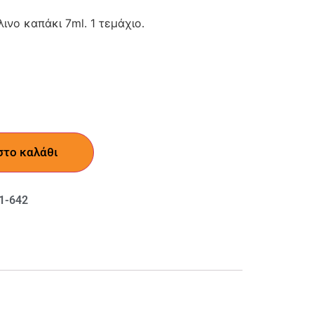
ινο καπάκι 7ml. 1 τεμάχιο.
στο καλάθι
1-642