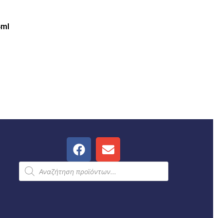
4ml
.