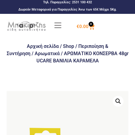
Τηλ. Παραγγελίες:
2531 100 432
Δωρεάν Μεταφορικά για Παραγγελίες Άνω των 65€ Μέχρι 5Kg.
0
€
0.00
Αρχική σελίδα
/
Shop
/
Περιποίηση &
Συντήρηση
/
Αρωματικά
/ ΑΡΩΜΑΤΙΚΟ ΚΟΝΣΕΡΒΑ 48gr
UCARE ΒΑΝΙΛΙΑ ΚΑΡΑΜΕΛΑ