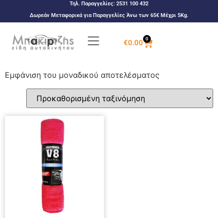
Τηλ. Παραγγελίες:
2531 100 432
Δωρεάν Μεταφορικά για Παραγγελίες Άνω των 65€ Μέχρι 5Kg.
0
€
0.00
Εμφάνιση του μοναδικού αποτελέσματος