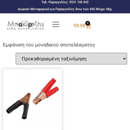
Τηλ. Παραγγελίες:
2531 100 432
Δωρεάν Μεταφορικά για Παραγγελίες Άνω των 65€ Μέχρι 5Kg.
0
€
0.00
Εμφάνιση του μοναδικού αποτελέσματος