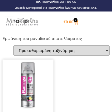
Τηλ. Παραγγελίες:
2531 100 432
Δωρεάν Μεταφορικά για Παραγγελίες Άνω των 65€ Μέχρι 5Kg.
0
€
0.00
Εμφάνιση του μοναδικού αποτελέσματος