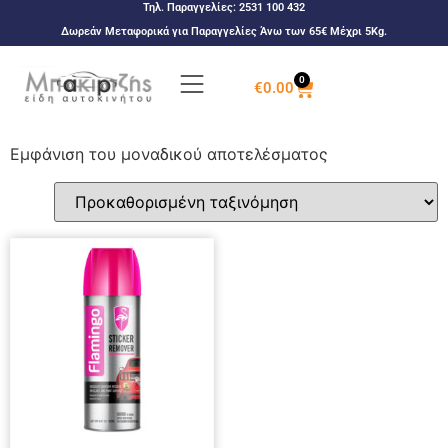
Τηλ. Παραγγελίες:
2531 100 432
Δωρεάν Μεταφορικά για Παραγγελίες Άνω των 65€ Μέχρι 5Kg.
0
€
0.00
Εμφάνιση του μοναδικού αποτελέσματος