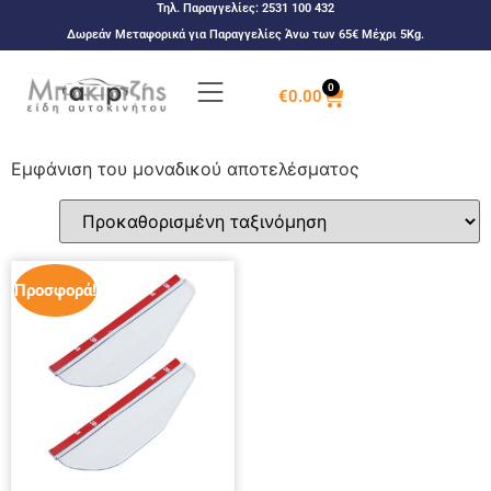
Τηλ. Παραγγελίες:
2531 100 432
Δωρεάν Μεταφορικά για Παραγγελίες Άνω των 65€ Μέχρι 5Kg.
0
€
0.00
Εμφάνιση του μοναδικού αποτελέσματος
Προσφορά!