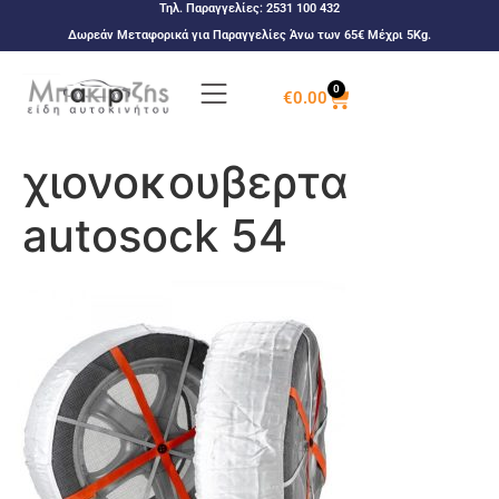
Τηλ. Παραγγελίες:
2531 100 432
Δωρεάν Μεταφορικά για Παραγγελίες Άνω των 65€ Μέχρι 5Kg.
0
€
0.00
χιονοκουβερτα
autosock 54