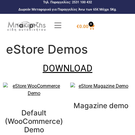
Τηλ. Παραγγελίες:
2531 100 432
Δωρεάν Μεταφορικά για Παραγγελίες Άνω των 65€ Μέχρι 5Kg.
0
€
0.00
eStore Demos
DOWNLOAD
Magazine demo
Default
(WooCommerce)
Demo