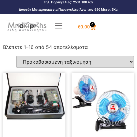
Τηλ. Παραγγελίες:
2531 100 432
Δωρεάν Μεταφορικά για Παραγγελίες Άνω των 65€ Μέχρι 5Kg.
0
€
0.00
Βλέπετε 1–16 από 54 αποτελέσματα