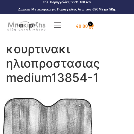
Τηλ. Παραγγελίες:
2531 100 432
Δωρεάν Μεταφορικά για Παραγγελίες Άνω των 65€ Μέχρι 5Kg.
0
€
0.00
κουρτινακι
ηλιοπροστασιας
medium13854-1