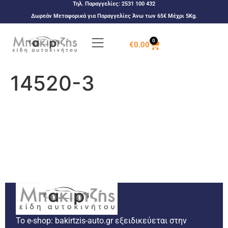
Τηλ. Παραγγελίες:
2531 100 432
Δωρεάν Μεταφορικά για Παραγγελίες Άνω των 65€ Μέχρι 5Kg.
0
€
0.00
14520-3
Το e-shop: bakirtzis-auto.gr εξειδικεύεται στην