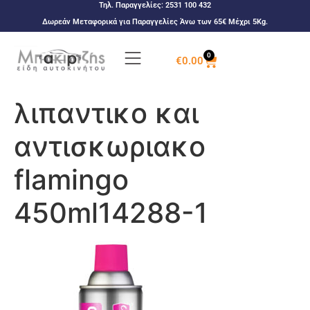
Τηλ. Παραγγελίες:
2531 100 432
Δωρεάν Μεταφορικά για Παραγγελίες Άνω των 65€ Μέχρι 5Kg.
0
€
0.00
λιπαντικο και
αντισκωριακο
flamingo
450ml14288-1